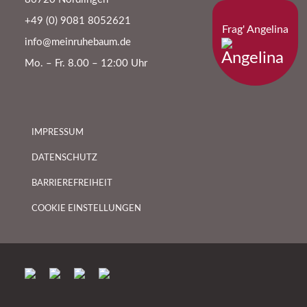
+49 (0) 9081 8052621
Frag' Angelina
info@meinruhebaum.de
Mo. – Fr. 8.00 – 12:00 Uhr
IMPRESSUM
DATENSCHUTZ
BARRIEREFREIHEIT
COOKIE EINSTELLUNGEN