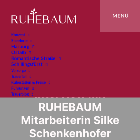
Konzept
Standorte
Harburg
Ostalb
Romantische Straße
Schillingsfürst
Vorsorge
Trauerfall
Ruhestätten & Preise
Führungen
Interview mit
Trauerblog
RUHEBAUM
Mitarbeiterin Silke
Schenkenhofer