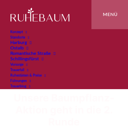
Konzept
Standorte
Harburg
Ostalb
Romantische Straße
Schillingsfürst
Vorsorge
Trauerfall
Ruhestätten & Preise
Führungen
Trauerblog
Unsere Baumpflanz-
Aktion geht in die 2.
Runde