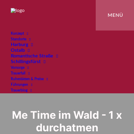
Konzept
Standorte
Harburg
Ostalb
Romantische Straße
Schillingsfürst
Vorsorge
Trauerfall
Ruhestätten & Preise
Führungen
Trauerblog
Me Time im Wald - 1 x
durchatmen