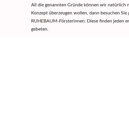
All die genannten Gründe können wir natürlich
Konzept überzeugen wollen, dann besuchen Sie g
RUHEBAUM-Försterinnen. Diese finden jeden er
gebeten
.
Welche Beratungsform wi
Bestattungsvorsorge präf
Das Thema „Sterben, Tod und Trauer“ bleibt laut
Angebote analog. 86 Prozent der Befragten präfe
wichtig, dass sich
Interessierte virtuell in Ruhe 
RUHEBAUM-Försterinnen jederzeit auch für ein 
Kontaktieren Sie uns gern.
Weitere Informationen z