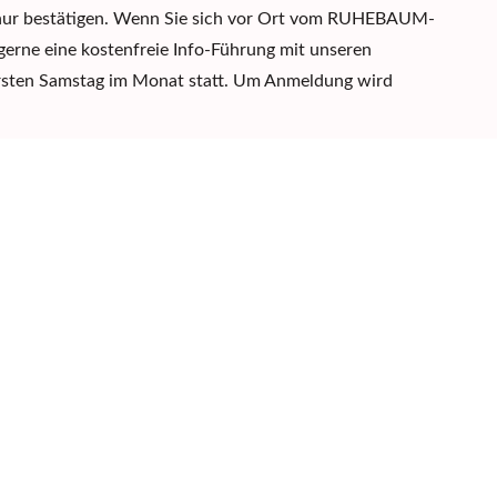
 nur bestätigen. Wenn Sie sich vor Ort vom RUHEBAUM-
erne eine kostenfreie Info-Führung mit unseren
sten Samstag im Monat statt.
Um Anmeldung wird
rd bei der
eriert?
 dem Sterbereport 2022 trotz vieler wertvoller Online-
rieren die Face-to-Face-Beratung. Wir erachten es als
informiere
n können aber selbstverständlich stehen unsere
persönliches Beratungsgespräch zur Verfügung.
um Sterbereport 2022