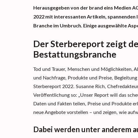
Herausgegeben von der
brand
eins Medien A
2022
mit interessanten Artikeln, spannenden 
Branche im Umbr
u
ch.
Einige ausgewählte Aspe
Der Sterbereport
zeigt d
Bestattungsbranche
Tod und Trauer, Menschen und Möglichkeiten, Ab
und Nachfrage, Produkte und Preise, Begleitun
Sterbereport 2022.
Susanne Rich,
Chefredakteuri
Veröffentlichung so:
„
Unser Report will das sc
Daten und Fakten teilen, Preise und Produkte
er
neue Angebote vorstellen – und zeigen, wie auf
Dabei werden unter anderem au