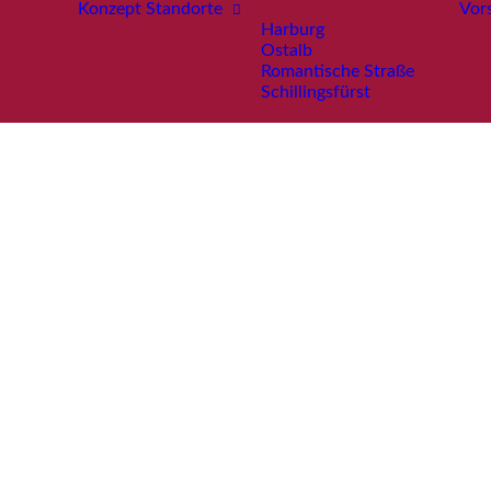
Konzept
Standorte
Vor
Harburg
Ostalb
Romantische Straße
Schillingsfürst