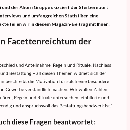
G
und der
Ahorn Gruppe
s
kizziert der
Sterbereport
Interviews und
umfangreichen
Statistiken eine
kte teilen wir in diesem Magazin-Beitrag mit Ihnen.
en Facettenreichtum der
schied und Anteilnahme, Regeln und Rituale, Nachlass
g und Bestattung
– all diesen Themen widmet sich der
n beschreibt die Motivation für solch eine besondere
heue Gewerbe
verständlich
machen. Wir wollen Zahlen,
klären
, Regeln und Rituale untersuchen, etablierte und
wendig und anspruchsvoll das Bestattungshandwerk ist.
“
ch diese Fragen beantwortet: